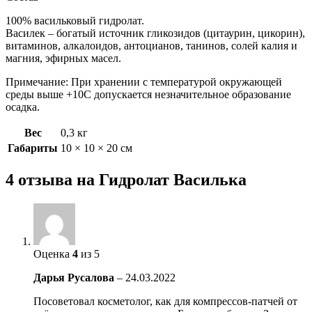
100% васильковый гидролат.
Василек – богатый источник гликозидов (цитаурин, цикорин),
витаминов, алкалоидов, антоцианов, танинов, солей калия и
магния, эфирных масел.
Примечание: При хранении с температурой окружающей
среды выше +10C допускается незначительное образование
осадка.
Вес
0,3 кг
Габариты
10 × 10 × 20 см
4 отзыва на
Гидролат Василька
Оценка
4
из 5
Дарья Русалова
–
24.03.2022
Посоветовал косметолог, как для компрессов-патчей от