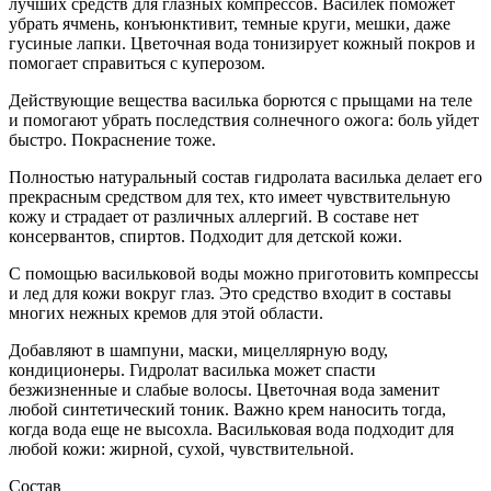
лучших средств для глазных компрессов. Василек поможет
убрать ячмень, конъюнктивит, темные круги, мешки, даже
гусиные лапки. Цветочная вода тонизирует кожный покров и
помогает справиться с куперозом.
Действующие вещества василька борются с прыщами на теле
и помогают убрать последствия солнечного ожога: боль уйдет
быстро. Покраснение тоже.
Полностью натуральный состав гидролата василька делает его
прекрасным средством для тех, кто имеет чувствительную
кожу и страдает от различных аллергий. В составе нет
консервантов, спиртов. Подходит для детской кожи.
С помощью васильковой воды можно приготовить компрессы
и лед для кожи вокруг глаз. Это средство входит в составы
многих нежных кремов для этой области.
Добавляют в шампуни, маски, мицеллярную воду,
кондиционеры. Гидролат василька может спасти
безжизненные и слабые волосы. Цветочная вода заменит
любой синтетический тоник. Важно крем наносить тогда,
когда вода еще не высохла. Васильковая вода подходит для
любой кожи: жирной, сухой, чувствительной.
Состав