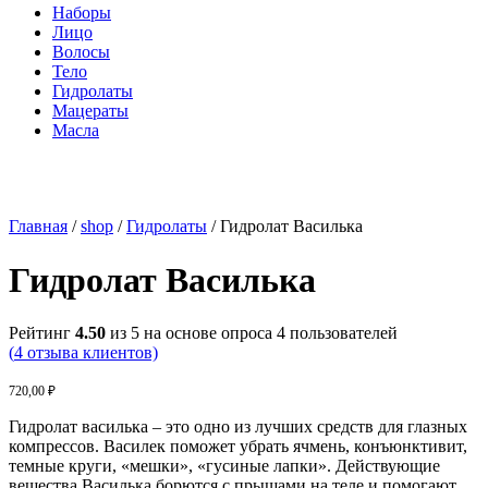
Наборы
Лицо
Волосы
Тело
Гидролаты
Мацераты
Масла
Главная
/
shop
/
Гидролаты
/ Гидролат Василька
Гидролат Василька
Рейтинг
4.50
из 5 на основе опроса
4
пользователей
(
4
отзыва клиентов)
720,00
₽
Гидролат василька – это одно из лучших средств для глазных
компрессов. Василек поможет убрать ячмень, конъюнктивит,
темные круги, «мешки», «гусиные лапки». Действующие
вещества Василька борются с прыщами на теле и помогают