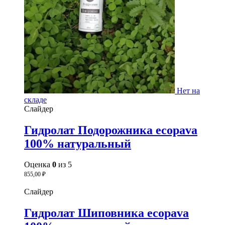
Нет на
складе
Слайдер
Гидролат Подорожника ecopava
100% натуральный
Оценка
0
из 5
855,00
₽
Слайдер
Гидролат Шиповника ecopava