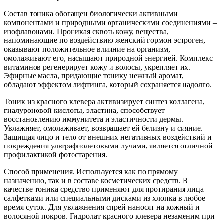
Состав тоника обогащен биологически активными
компонентами и природными органическими соединениями –
изофлавонами. Проникая сквозь кожу, вещества,
напоминающие по воздействию женский гормон эстроген,
оказывают положительное влияние на организм,
омолаживают его, насыщают природной энергией. Комплекс
витаминов регенерирует кожу и волосы, укрепляет их.
Эфирные масла, придающие тонику нежный аромат,
обладают эффектом лифтинга, который сохраняется надолго.
Тоник из красного клевера активизирует синтез коллагена,
гиалуроновой кислоты, эластина, способствует
восстановлению иммунитета и эластичности дермы.
Увлажняет, омолаживает, возвращает ей белизну и сияние.
Защищая лицо и тело от внешних негативных воздействий и
повреждения ультрафиолетовыми лучами, является отличной
профилактикой фотостарения.
Способ применения. Используется как по прямому
назначению, так и в составе косметических средств. В
качестве тоника средство применяют для протирания лица
салфетками или специальными дисками из хлопка в любое
время суток. Для увлажнения спрей наносят на кожный и
волосяной покров. Гидролат красного клевера незаменим при