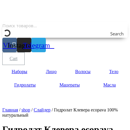
Search
Vk
Instagram
Telegram
Cart
Наборы
Лицо
Волосы
Тело
Гидролаты
Мацераты
Масла
Главная
/
shop
/
Слайдер
/ Гидролат Клевера ecopava 100%
натуральный
Гидролат Клевера ecopava